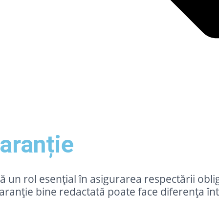
aranție
ă un rol esențial în asigurarea respectării obli
aranție bine redactată poate face diferența într