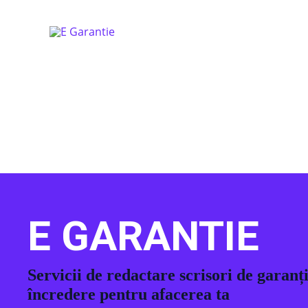
Skip
to
content
E GARANTIE
Servicii de redactare scrisori de garanț
încredere pentru afacerea ta