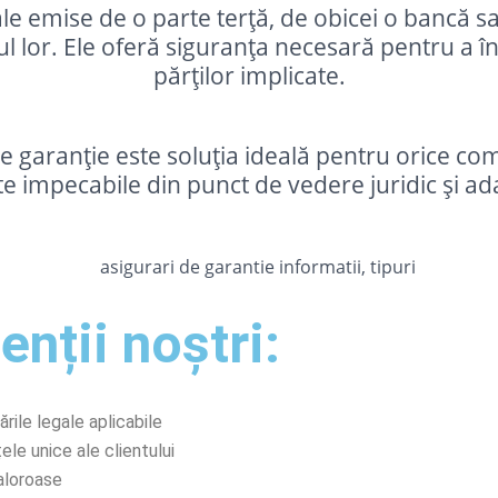
le emise de o parte terță, de obicei o bancă sa
ul lor. Ele oferă siguranța necesară pentru a î
părților implicate.
 de garanție este soluția ideală pentru orice c
 impecabile din punct de vedere juridic și adap
enții noștri:
ile legale aplicabile
ele unice ale clientului
valoroase