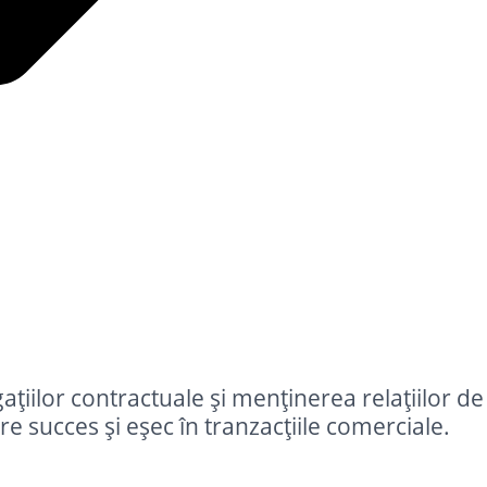
gațiilor contractuale și menținerea relațiilor de
e succes și eșec în tranzacțiile comerciale.